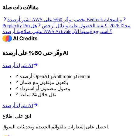
مقالات ذات صلة
اشترِ أرصدة AWS بخصم: وفّر 60% على Bedrock والسحابة
Perplexity Pro مجانًا 2026: كيفية الحصول عليه وبدائل أرخص
هل
تنتهي صلاحية أرصدة AWS Activate؟ استرجع قيمتها الآن
وفّر حتى 60% على أرصدة AI
شراء أرصدة AI
أرصدة OpenAI وAnthropic وGemini
بائعون موثقون مع ضمان
وصول مضمون أو استرداد
نقل خلال 24 ساعة
شراء أرصدة AI
ابقَ على اطلاع
احصل على إشعارات بالقوائم الجديدة وتحديثات السوق.