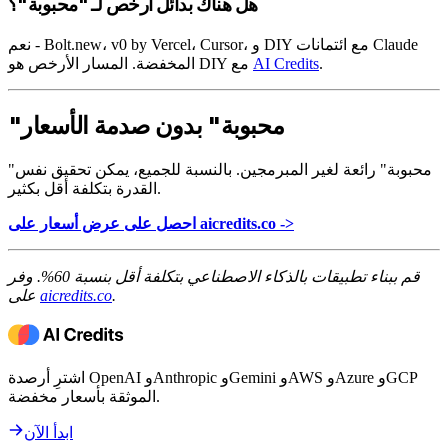
هل هناك بدائل أرخص لـ "محبوبة"؟
نعم - Bolt.new، v0 by Vercel، Cursor، و DIY مع ائتمانات Claude
.
AI Credits
المخفضة. المسار الأرخص هو DIY مع
"محبوبة" بدون صدمة الأسعار
"محبوبة" رائعة لغير المبرمجين. بالنسبة للجميع، يمكن تحقيق نفس
القدرة بتكلفة أقل بكثير.
احصل على عرض أسعار على aicredits.co ->
قم ببناء تطبيقات بالذكاء الاصطناعي بتكلفة أقل بنسبة 60%. وفر
.
aicredits.co
على
اشترِ أرصدة OpenAI وAnthropic وGemini وAWS وAzure وGCP
الموثقة بأسعار مخفضة.
ابدأ الآن