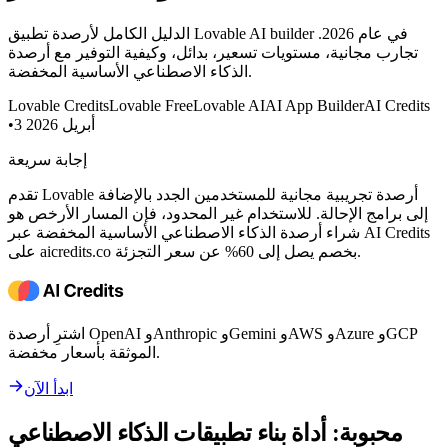
الدليل الكامل لأرصدة تطبيق Lovable AI builder في عام 2026.
تجارب مجانية، مستويات تسعير، بدائل، وكيفية التوفير مع أرصدة
الذكاء الاصطناعي الأساسية المخفضة.
Lovable Credits
Lovable Free
Lovable AI
AI App Builder
AI Credits
3 أبريل 2026
•
إجابة سريعة
تقدم Lovable أرصدة تجريبية مجانية للمستخدمين الجدد بالإضافة
إلى برامج الإحالة. للاستخدام غير المحدود، فإن المسار الأرخص هو
شراء أرصدة الذكاء الاصطناعي الأساسية المخفضة عبر AI Credits
على aicredits.co بخصم يصل إلى 60% عن سعر التجزئة.
اشترِ أرصدة OpenAI وAnthropic وGemini وAWS وAzure وGCP
الموثقة بأسعار مخفضة.
ابدأ الآن
محبوبة: أداة بناء تطبيقات الذكاء الاصطناعي