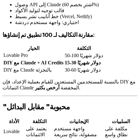
وصول API إلى Claude (اشترِ بخصم 60%)
قالب توجيه لتوليد الأكواد
خط أنابيب نشر بسيط (Vercel, Netlify)
اختياري: واجهة مستخدم دردشة
مقارنة التكاليف لـ 100 تطبيق تم إنشاؤها:
التكلفة
الخيار
Lovable Pro
50-100 دولار شهريًا
15-30 دولار شهريًا
DIY مع Claude + AI Credits
30-60 دولار شهريًا
DIY مع Claude بالتجزئة
بالنسبة للمستخدمين المستعدين للقيام بعملية الإعداد، فإن DIY مع
.
ائتمانات Claude المخفضة
أرخص بكثير
"محبوبة" مقابل البدائل
السلبيات
الإيجابيات
التكلفة
الأداة
مكلفة على
واجهة مستخدم
يعتمد على
Lovable
نطاق واسع
مصقولة، نتائج سريعة
الائتمانات