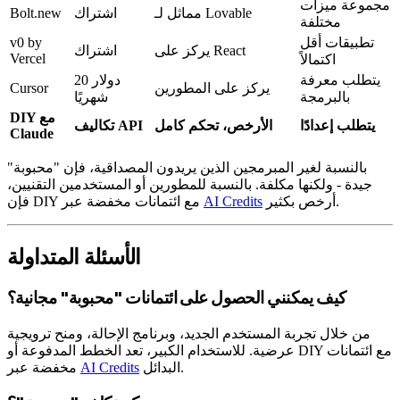
مجموعة ميزات
مماثل لـ Lovable
اشتراك
Bolt.new
مختلفة
تطبيقات أقل
v0 by
يركز على React
اشتراك
Vercel
اكتمالاً
يتطلب معرفة
20 دولار
يركز على المطورين
Cursor
بالبرمجة
شهريًا
DIY مع
يتطلب إعدادًا
الأرخص، تحكم كامل
تكاليف API
Claude
بالنسبة لغير المبرمجين الذين يريدون المصداقية، فإن "محبوبة"
جيدة - ولكنها مكلفة. بالنسبة للمطورين أو المستخدمين التقنيين،
أرخص بكثير.
AI Credits
فإن DIY مع ائتمانات مخفضة عبر
الأسئلة المتداولة
كيف يمكنني الحصول على ائتمانات "محبوبة" مجانية؟
من خلال تجربة المستخدم الجديد، وبرنامج الإحالة، ومنح ترويجية
عرضية. للاستخدام الكبير، تعد الخطط المدفوعة أو DIY مع ائتمانات
البدائل.
AI Credits
مخفضة عبر