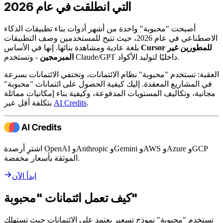
التي انطلقت في عام 2026
أصبحت "محبوبة" واحدة من أشهر أدوات بناء تطبيقات الذكاء
الاصطناعي في عام 2026، حيث تتيح للمستخدمين وصف التطبيقات
Cursor للمطورين غير
بلغة عادية ومشاهدة بنائها. إنها في الأساس
- وتستخدم Claude/GPT داخليًا لتوليد الأكواد.
المبرمجين
العقبة: تستخدم "محبوبة" نظام الائتمانات، وتختفي الائتمانات بسرعة
في المشاريع المعقدة. إليك كيفية الحصول على ائتمانات "محبوبة"
مجانية، وتكاليف المستويات المدفوعة، وكيفية بناء إمكانيات مماثلة
.
AI Credits
بتكلفة أقل عبر
اشترِ أرصدة OpenAI وAnthropic وGemini وAWS وAzure وGCP
الموثقة بأسعار مخفضة.
ابدأ الآن
كيف تعمل ائتمانات "محبوبة"
تستخدم "محبوبة" نموذج تسعير يعتمد على الائتمانات حيث تستهلك