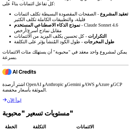
كل تفاعل ائتمانات بناءً على:
تعقيد المشروع
- الصفحات المقصودة البسيطة تكلف ائتمانات
قليلة، والتطبيقات الكاملة تكلف الكثير
- Claude Sonnet 4.6
نموذج الذكاء الاصطناعي المستخدم
مقابل نماذج أسرع/أرخص
التكرارات
- كل تحسين يكلف المزيد من الائتمانات
طول المخرجات
- طول الكود المُنشأ يؤثر على التكلفة
يمكن لمشروع واحد معقد في "محبوبة" أن يستهلك مئات الائتمانات
بسرعة.
اشترِ أرصدة OpenAI وAnthropic وGemini وAWS وAzure وGCP
الموثقة بأسعار مخفضة.
ابدأ الآن
مستويات تسعير "محبوبة"
الائتمانات
التكلفة
الخطة