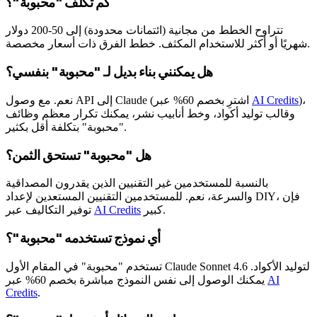
كم تكلف "محبوبة"؟
تتراوح الخطط من مجانية (ائتمانات محدودة) إلى 50-200 دولار
شهريًا أو أكثر للاستخدام المكثف. خطط الفرق ذات أسعار مخصصة.
هل يمكنني بناء بديل لـ "محبوبة" بنفسي؟
)،
AI Credits
نعم. مع وصول API إلى Claude (اشترِ بخصم 60% عبر
وقالب توليد أكواد، وخط أنابيب نشر، يمكنك تكرار معظم وظائف
"محبوبة" بتكلفة أقل بكثير.
هل "محبوبة" تستحق الثمن؟
بالنسبة للمستخدمين غير التقنيين الذين يقدرون المصداقية
والسرعة، نعم. للمستخدمين التقنيين المستعدين لإعداد DIY، فإن
كبير.
AI Credits
توفير التكاليف عبر
أي نموذج تستخدمه "محبوبة"؟
تستخدم "محبوبة" في المقام الأول Claude Sonnet 4.6 لتوليد الأكواد.
AI
يمكنك الوصول إلى نفس النموذج مباشرة بخصم 60% عبر
Credits
.