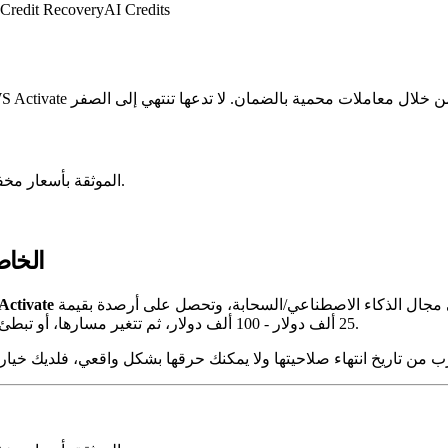
Credit Recovery
AI Credits
اشترِ أرصدة OpenAI وAnthropic وGemini وAWS وAzure وGCP الموثقة بأسعار مخفضة.
أرصدة te
ي مجال الذكاء الاصطناعي/السحابة، وتحصل على أرصدة بقيمة
25 ألف دولار - 100 ألف دولار، ثم تتغير مسارها، أو تبطئ، أو تنتقل إلى مقدمي خدمات آخرين - مما يترك معظم الأرصدة تتبخر.
AWS Activ الخاصة بك تقترب من تاريخ انتهاء صلاحيتها ولا يمكنك حرقها بشكل واقعي، فلد