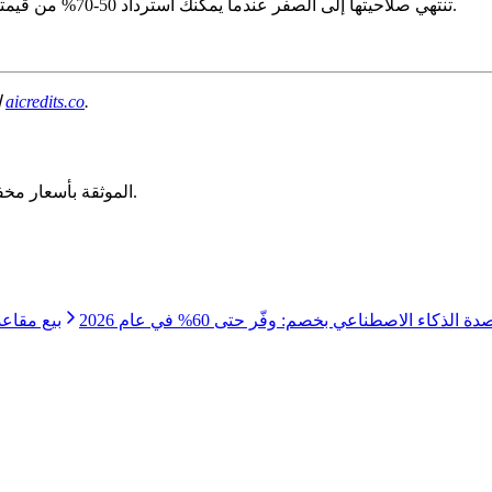
كل يوم تنتظر فيه هو قيمة تذهب بعيدًا. لا تدع أرصدة AWS Activate تنتهي صلاحيتها إلى الصفر عندما يمكنك استرداد 50-70% من قيمتها.
.
aicredits.co
استرد قيمة حقيقية من أرصدة AWS التي قاربت على الانتهاء. ابدأ على
اشترِ أرصدة OpenAI وAnthropic وGemini وAWS وAzure وGCP الموثقة بأسعار مخفضة.
ة الذكاء الاصطناعي بخصم: وفّر حتى 60% في عام 2026
بيع مقاعد