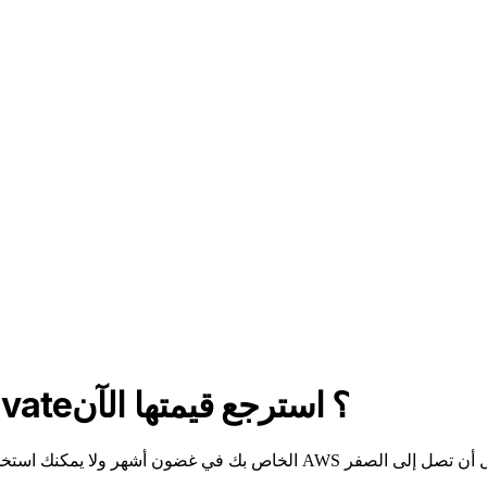
هل تنتهي صلاحية أرصدة AWS Activate؟ استرجع قيمتها الآن