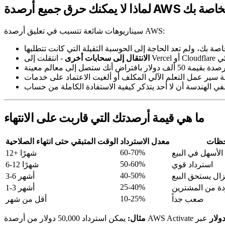
لا يمكنك حرق جميع أرصدة AWS الخاصة بك
سيناريوهات شائعة تتسبب في تعليق أرصدة AWS:
اصة بك، ولم تعد الحاجة إلى الحوسبة الثقيلة التي كانت تتطلبها
يئي
الانتقال إلى سحابات أخرى
اض أنك ستصل إلى معالم معينة
ما هي قيمة أرصدتك التي قاربت على الانتهاء
حظات
معدل الاسترداد
الوقت المتبقي حتى انتهاء الصلاحية
60-70%
لأسهل في البيع
12+ شهرًا
50-60%
استرداد قوي
6-12 شهرًا
40-50%
يزال يستحق البيع
3-6 أشهر
25-40%
ة من المشترين
1-3 أشهر
10-25%
صعب جداً
أقل من شهر
مثال: