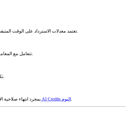
تعتمد معدلات الاسترداد على الوقت المتبقي والمبلغ. يمكن للأرصدة المتبقية لها 12+ شهرًا أن تسترد 60-70%. الأرصدة التي تنتهي صلاحيتها خلال 30 يومًا يصعب العثور على مشترين لها.
تتعامل مع المعاملات من خلال عمليات محمية بحساب ضمان تحترم سياسات الموفر.
تكتمل معظم المعاملات في غضون 1-2 أسبوع. قد تستغرق المبالغ الأكبر وقتًا أطول قليلاً. كلما بدأت مبكرًا، زادت القيمة التي يمكنك استردادها.
.
اتصل بـ AI Credits اليوم
بمجرد انتهاء صلاحية ال