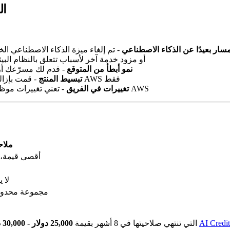
لماذا 
مسار بعيدًا عن الذكاء الاصطناعي
- تم إلغاء ميزة الذكاء الاصطناعي الخ
- انتقلت إلى Vercel أو Cloudflare أو مزود خدمة آخر لأسباب تتعلق بالنظام الب
نمو أبطأ من المتوقع
- قدم لك مسرّعك أرصدة بقيمة 50 ألف دولار بافتر
- قمت بإزالة سير عمل التعلم الآلي المكلف أو ألغيت الاعتماد على خدمات AWS فقط
تبسيط المنتج
- تعني تغييرات موظفي الهندسة أن لا أحد يتذكر كيفية الاستفادة الكاملة من حساب AWS
تغييرات في الفريق
ملا
أقصى قيمة، ا
لا 
مجموعة محدود
AI Credit
عبر
يمكن استرداد 50,000 دولار من أرصدة AWS Activate التي تنتهي صلاحيتها في 8 أشهر بقيمة
25,000 دولار - 30,000 دولار