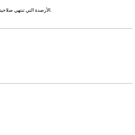
الأرصدة التي تنتهي صلاحيتها في أقل من 30 يومًا يصعب العثور على مشترين لها ولكنها ليست مستحيلة. كلما تصرفت بشكل أسرع، زادت القيمة التي يمكنك استردادها.