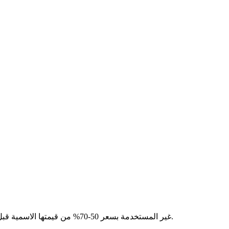
تنتهي صلاحية رصيد AWS Activate الخاص بك في غضون أشهر ولا يمكنك استخدامها جميعًا. تعلم كيف تبيع أرصدة AWS غير المستخدمة بسعر 50-70% من قيمتها الاسمية قبل أن تصل إلى الصفر.