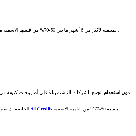
قم ببيعها عبر AI Credits على aicredits.co. عادةً ما تستعيد أرصدة AWS Activate المتبقية لأكثر من 6 أشهر ما بين 50-70% من قيمتها الاسمية من خلال معاملات محمية بالضمان. لا تدعها تنتهي إلى الصفر.
تنتهي صلاحية مئات الملايين من الدولارات من أرصدة AWS Activate دون استخدام
. تجمع الشركات الناشئة بناءً على أطروحات كثيفة ف
بنسبة 50-70% من القيمة الاسمية.
AI Credits
بيعها عبر
إذا كانت أرصدة ate